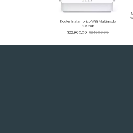
M
W
Router Inalambrico Wifi Multimodo
300mb
$22.900,00
$24.900,00