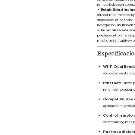
remoto físico con acceso
✔
Estabilidad inclu
ofrecer rendimiento sup
disponible, brindando u
navegación, incluso en 
✔
Funciones avanza
puedes controlar el dis
mucho más intuitivo y p
Especificacio
Wi-Fi Dual Band:
velocidad y estabili
Ethernet:
Puerto p
rendimiento superio
Compatibilidad 
aplicaciones y servi
Control remoto 
de streaming más p
Puertos adiciona