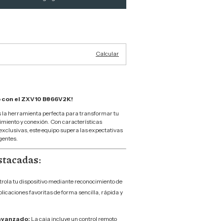
Cambiar CP
Calcular
o con el ZXV10 B866V2K!
 la herramienta perfecta para transformar tu
imiento y conexión. Con características
xclusivas, este equipo supera las expectativas
gentes.
stacadas:
rola tu dispositivo mediante reconocimiento de
plicaciones favoritas de forma sencilla, rápida y
avanzado:
La caja incluye un control remoto