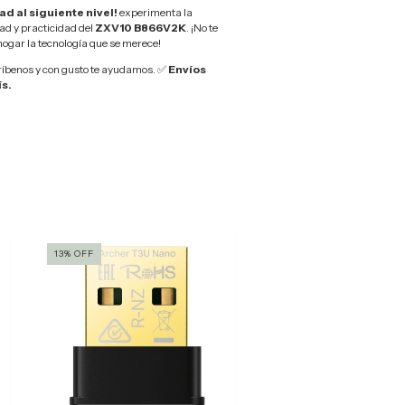
ad al siguiente nivel!
experimenta la
ad y practicidad del
ZXV10 B866V2K
. ¡No te
hogar la tecnología que se merece!
íbenos y con gusto te ayudamos. ✅
Envíos
ís.
13
%
OFF