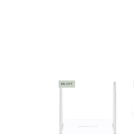
8
%
OFF