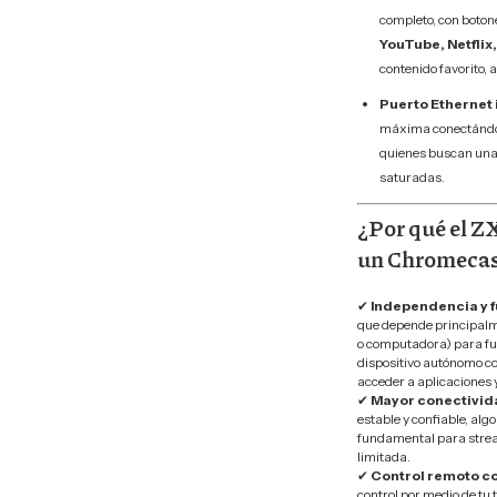
completo, con boton
YouTube, Netfli
contenido favorito, a
Puerto Ethernet 
máxima conectándote
quienes buscan una 
saturadas.
¿Por qué el 
un Chromecas
✔
Independencia y f
que depende principalme
o computadora) para f
dispositivo autónomo con
acceder a aplicaciones 
✔
Mayor conectivid
estable y confiable, alg
fundamental para stream
limitada.
✔
Control remoto c
control por medio de tu