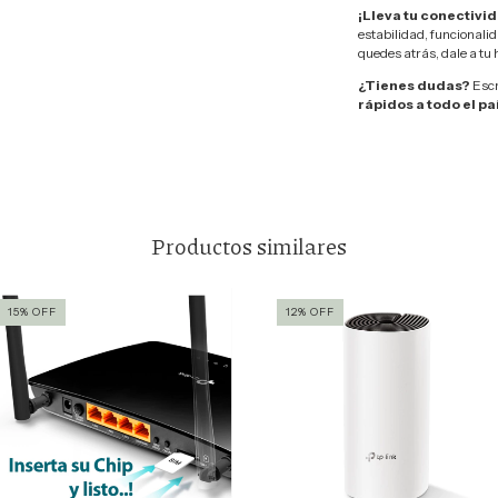
¡Lleva tu conectivid
estabilidad, funcionalid
quedes atrás, dale a tu 
¿Tienes dudas?
Escr
rápidos a todo el pa
Productos similares
15
%
OFF
12
%
OFF