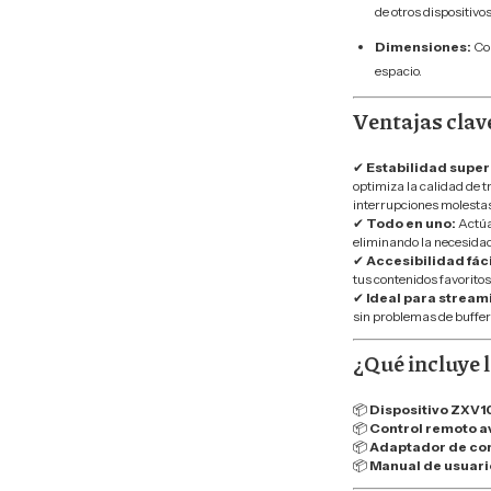
de otros dispositivos
Dimensiones:
Com
espacio.
Ventajas cla
✔
Estabilidad super
optimiza la calidad de 
interrupciones molestas
✔
Todo en uno:
Actúa
eliminando la necesidad
✔
Accesibilidad fáci
tus contenidos favoritos
✔
Ideal para stream
sin problemas de buffer
¿Qué incluye l
📦
Dispositivo ZXV
📦
Control remoto a
📦
Adaptador de cor
📦
Manual de usuari