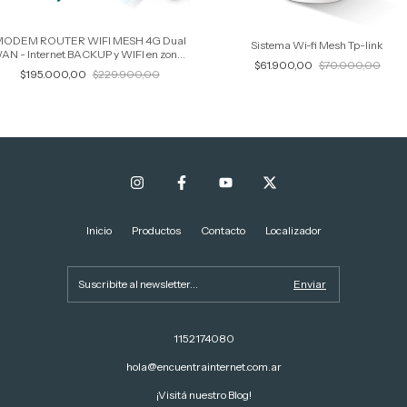
ODEM ROUTER WIFI MESH 4G Dual
Sistema Wi-fi Mesh Tp-link
AN - Internet BACKUP y WIFI en zonas
$61.900,00
$70.000,00
sin acceso a Internet
$195.000,00
$229.900,00
Inicio
Productos
Contacto
Localizador
1152174080
hola@encuentrainternet.com.ar
¡Visitá nuestro Blog!