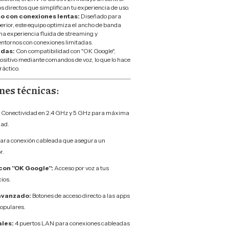
s directos que simplifican tu experiencia de uso.
so con conexiones lentas:
Diseñado para
erior, este equipo optimiza el ancho de banda
na experiencia fluida de streaming y
entornos con conexiones limitadas.
das:
Con compatibilidad con "OK Google",
positivo mediante comandos de voz, lo que lo hace
ráctico.
nes técnicas:
Conectividad en 2.4 GHz y 5 GHz para máxima
dad.
ara conexión cableada que asegura un
r.
con "OK Google":
Acceso por voz a tus
cios.
avanzado:
Botones de acceso directo a las apps
opulares.
les:
4 puertos LAN para conexiones cableadas