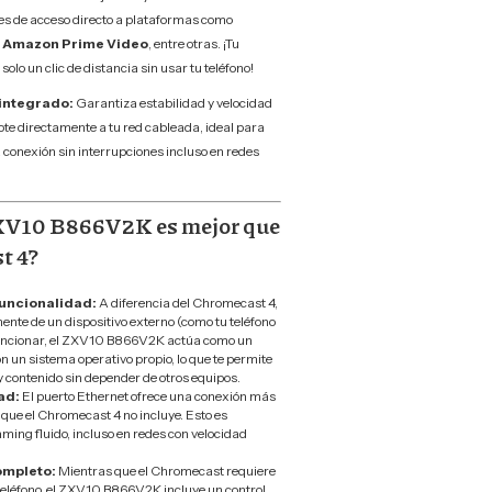
es de acceso directo a plataformas como
x, Amazon Prime Video
, entre otras. ¡Tu
 solo un clic de distancia sin usar tu teléfono!
integrado:
Garantiza estabilidad y velocidad
 directamente a tu red cableada, ideal para
conexión sin interrupciones incluso en redes
ZXV10 B866V2K es mejor que
t 4?
uncionalidad:
A diferencia del Chromecast 4,
nte de un dispositivo externo (como tu teléfono
uncionar, el ZXV10 B866V2K actúa como un
 un sistema operativo propio, lo que te permite
y contenido sin depender de otros equipos.
ad:
El puerto Ethernet ofrece una conexión más
o que el Chromecast 4 no incluye. Esto es
ing fluido, incluso en redes con velocidad
ompleto:
Mientras que el Chromecast requiere
 teléfono, el ZXV10 B866V2K incluye un control