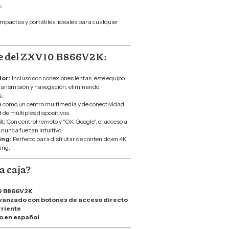
.
pactas y portátiles, ideales para cualquier
ve del ZXV10 B866V2K:
ior:
Incluso con conexiones lentas, este equipo
transmisión y navegación, eliminando
.
 como un centro multimedia y de conectividad,
 de múltiples dispositivos.
l:
Con control remoto y "OK Google", el acceso a
 nunca fue tan intuitivo.
ing:
Perfecto para disfrutar de contenido en 4K
ing.
a caja?
10 B866V2K
vanzado con botones de acceso directo
riente
o en español