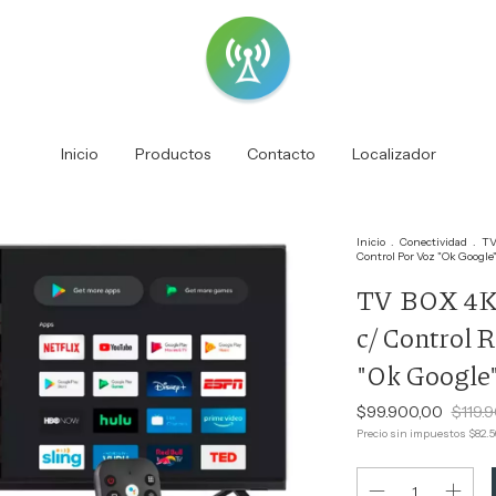
Inicio
Productos
Contacto
Localizador
Inicio
.
Conectividad
.
TV
Control Por Voz "Ok Google
TV BOX 4K
c/ Control 
"Ok Google"
$99.900,00
$119.
Precio sin impuestos
$82.5