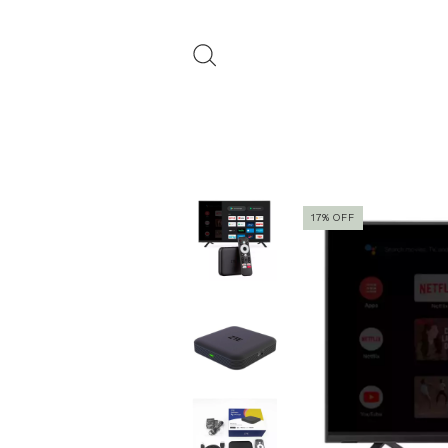
17
%
OFF