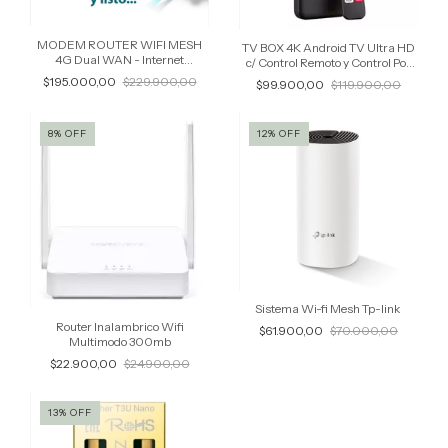
MODEM ROUTER WIFI MESH
TV BOX 4K Android TV Ultra HD
4G Dual WAN - Internet
c/ Control Remoto y Control Por
BACKUP y WIFI en zonas sin
Voz "Ok Google" (Simil.
$195.000,00
$229.900,00
$99.900,00
$119.900,00
acceso a Internet
Chromecast)
8
%
OFF
12
%
OFF
Sistema Wi-fi Mesh Tp-link
Router Inalambrico Wifi
$61.900,00
$70.000,00
Multimodo 300mb
$22.900,00
$24.900,00
13
%
OFF