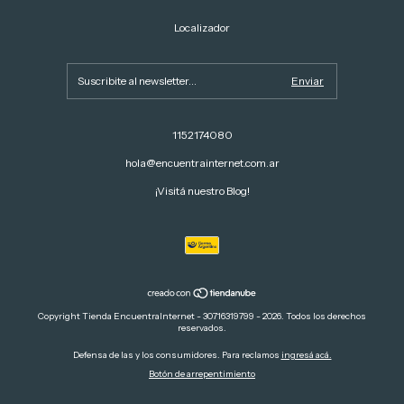
Localizador
1152174080
hola@encuentrainternet.com.ar
¡Visitá nuestro Blog!
Copyright Tienda EncuentraInternet - 30716319799 - 2026. Todos los derechos
reservados.
Defensa de las y los consumidores. Para reclamos
ingresá acá.
Botón de arrepentimiento